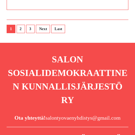
1
2
3
Next
Last
SALON
SOSIALIDEMOKRAATTINE
N KUNNALLISJÄRJESTÖ
RY
Ota yhteyttä!
salontyovaenyhdistys@gmail.com