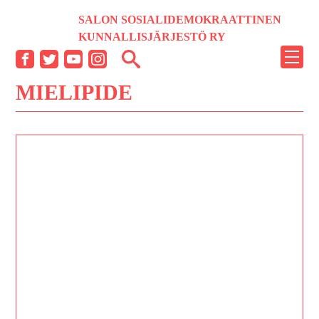
Siirry
SALON SOSIALIDEMOKRAATTINEN
sisältöön
KUNNALLISJÄRJESTÖ RY
NÄYT
Facebook
Twitter
YouTube
Instagram
TAI
MIELIPIDE
PIILO
VALI